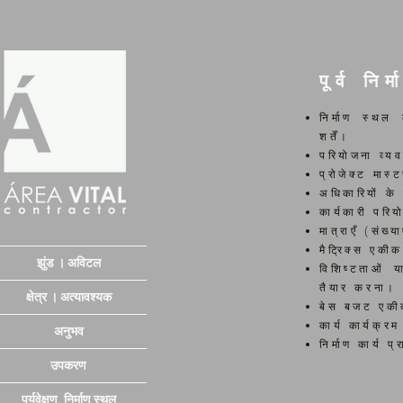
पूर्व निर्
निर्माण स्थल
शर्तें।
परियोजना व्यव
प्रोजेक्ट मास्
अधिकारियों के
कार्यकारी परि
मात्राएँ (संख्
मैट्रिक्स एक
झुंड । अविटल
विशिष्टताओं य
तैयार करना।
क्षेत्र । अत्यावश्यक
बेस बजट एकीक
कार्य कार्यक्
अनुभव
निर्माण कार्य प्
उपकरण
पर्यवेक्षण. निर्माण स्थल