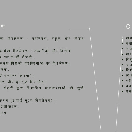
माण
नीं
 का विश्लेषण - प्रतिबंध, पहुंच और विशेष
स्
राज
हार्यता विश्लेषण - तकनीकी और वित्तीय
खत
टर प्लान की तैयारी.
विद
 समक्ष पिछली प्रक्रियाओं का विश्लेषण।
जल
योजना.
विश
लो
याएँ उत्पन्न करना)।
रद
ीकरण और इनपुट विस्फोट।
बढ़
ा क्षेत्रों द्वारा विभाजित अवधारणाओं की सूची
एच
रण (इकाई मूल्य विश्लेषण)।
रम एकीकरण.
रारंभ