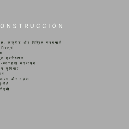
CONSTRUCCIÓN
व
टील, कंक्रीट और मिश्रित संरचनाएँ
मिस्त्री
्म
्युत प्रतिष्ठान
-स्वच्छता संस्थापन
ेष सुविधाएं
हार
्दीकरण और तड़का
ईगीरी
वीएसी