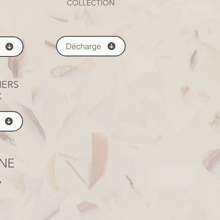
COLLECTION
Décharge
ERS
C
 NE
,