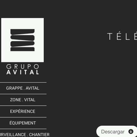
TÉL
DE
PRÉSENTATION
LA ZONE VITALE
GRAPPE . AVITAL
ZONE . VITAL
EXPÉRIENCE
ÉQUIPEMENT
Descargar
URVEILLANCE . CHANTIER