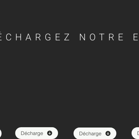
ÉCHARGEZ NOTRE 
PRÉSENTATION
PRÉSENTATION
Projets
FIBRES
et
DÉVELOPPEURS et
INDUSTRIELS
ARCHITECTES
Décharge
Décharge