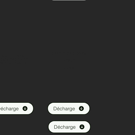
CERTIFICACIONES
CONTINUER
COMMERCES ET
REPSE
RESTAURANTS
DUNN
écharge
Décharge
Décharge