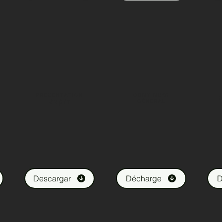
PRÉSENTATION
CONTINUER
avpm
GÉNÉRAL
Descargar
Décharge
D