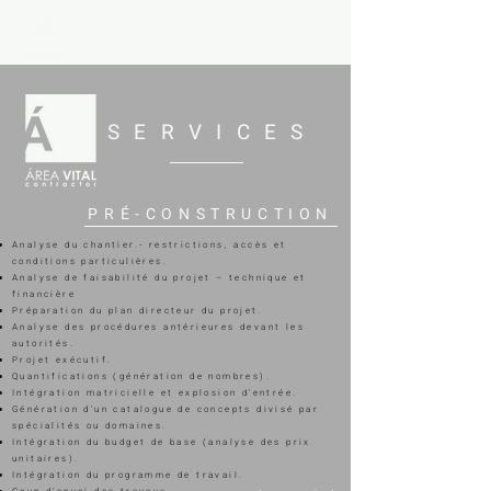
SERVICES
PRÉ-CONSTRUCTION
Analyse du chantier.- restrictions, accès et
conditions particulières.
Analyse de faisabilité du projet – technique et
financière
Préparation du plan directeur du projet.
Analyse des procédures antérieures devant les
autorités.
Projet exécutif.
Quantifications (génération de nombres).
Intégration matricielle et explosion d’entrée.
Génération d'un catalogue de concepts divisé par
spécialités ou domaines.
Intégration du budget de base (analyse des prix
unitaires).
Intégration du programme de travail.