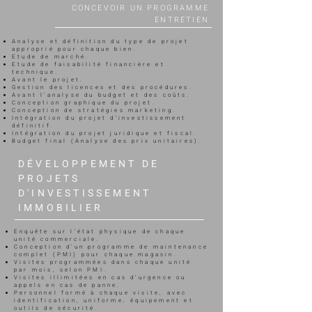
CONCEVOIR UN PROGRAMME
ENTRETIEN
Analyse et définition du type de projet
approprié pour chaque bien.
Etude de marché.
Etude de faisabilité financière et
technique.
Avant le projet.
Gestion des licences et des procédures.
Avant l'analyse du budget et des coûts.
Conception graphique du projet.
Conception de stratégies marketing.
Intégration du projet d'investissement
définitif.
Intégration du projet juridique et fiscal.
Budget final (Analyse des prix unitaires).
DÉVELOPPEMENT DE
PROJETS
D'INVESTISSEMENT
IMMOBILIER
Enquête sur l'état physique de chaque
unité commerciale.
Conception d'un programme de maintenance
complet (PMI) pour chaque magasin.
Visites programmées dans chaque unité
par mois, selon PMI.
Visites illimitées en cas d'urgence ou
appels en cas de panne.
Personnel formé à chaque visite, avec
identification, uniforme, équipement et
outils de sécurité.