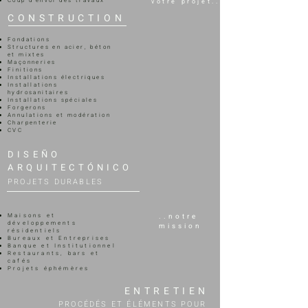
Coup d'envoi des travaux
votre projet..
CONSTRUCTION
Fondations
Structures en acier, béton
et mixtes
Maçonneries
Finitions
Installations électriques
Installations
hydrosanitaires
Installations spéciales
Forgerons
Annulations et modération
Charpenterie
CVC
DISEÑO
ARQUITECTÓNICO
PROJETS DURABLES
Maisons et
..notre
développements
mission
résidentiels
Bureaux et Entreprises
Banque et Institutionnel
Restaurants, bars et
cafés
Projets éphémères
ENTRETIEN
PROCÉDÉS ET ÉLÉMENTS POUR