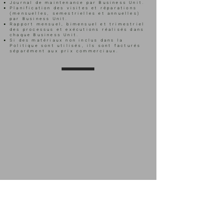
Journal de maintenance par Business Unit.
Planification des visites et réparations
(mensuelles, semestrielles et annuelles)
par Business Unit.
Rapport mensuel, bimensuel et trimestriel
des processus et exécutions réalisés dans
chaque Business Unit.
Si des matériaux non inclus dans la
Politique sont utilisés, ils sont facturés
séparément aux prix commerciaux.